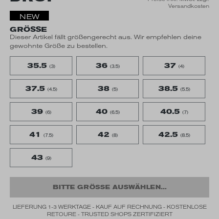
Versandkosten
NEW
GRÖSSE
Dieser Artikel fällt größengerecht aus. Wir empfehlen deine
gewohnte Größe zu bestellen.
35.5
36
37
(3)
(3.5)
(4)
37.5
38
38.5
(4.5)
(5)
(5.5)
39
40
40.5
(6)
(6.5)
(7)
41
42
42.5
(7.5)
(8)
(8.5)
43
(9)
BITTE GRÖSSE AUSWÄHLEN...
LIEFERUNG 1-3 WERKTAGE - KAUF AUF RECHNUNG - KOSTENLOSE
RETOURE - TRUSTED SHOPS ZERTIFIZIERT