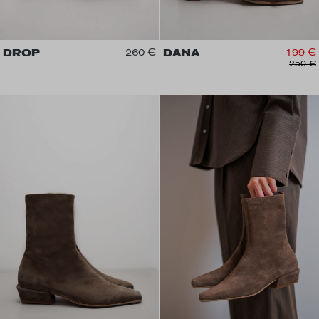
DROP
260 €
DANA
199 €
250 €