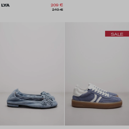
LYA
209 €
240 €
SALE