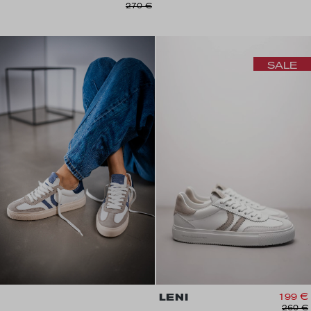
270 €
SALE
LENI
199 €
260 €