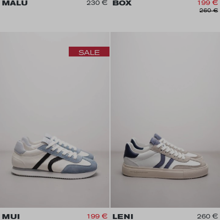
MALU
230 €
BOX
199 €
260 €
SALE
MUI
199 €
LENI
260 €