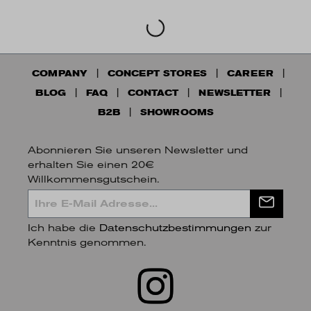
SALE
AILY
235 €
NIKA
179 €
250 €