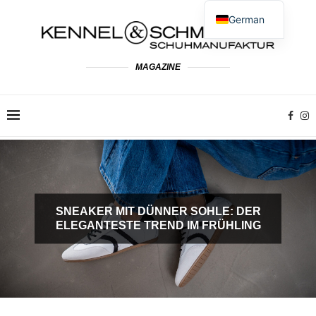
German
English
Spanish
MAGAZINE
French
Dutch
Polish
Italian
SNEAKER MIT DÜNNER SOHLE: DER
ELEGANTESTE TREND IM FRÜHLING