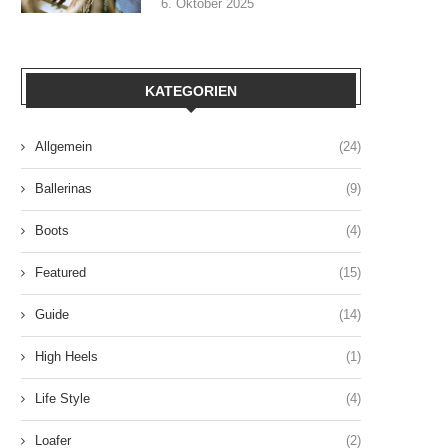
6. Oktober 2025
KATEGORIEN
Allgemein
(24)
Ballerinas
(9)
Boots
(4)
Featured
(15)
Guide
(14)
High Heels
(1)
Life Style
(4)
Loafer
(2)