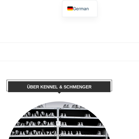
German
English
Spanish
French
Dutch
Polish
Italian
ÜBER KENNEL & SCHMENGER