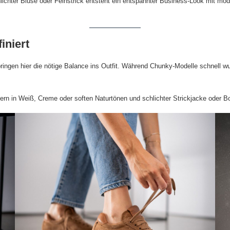
lichter Bluse oder Feinstrick entsteht ein entspannter Business-Look mit mod
iniert
ngen hier die nötige Balance ins Outfit. Während Chunky-Modelle schnell wuch
rn in Weiß, Creme oder soften Naturtönen und schlichter Strickjacke oder Bo