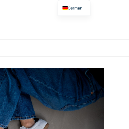
German
English
Spanish
French
Dutch
Polish
Italian