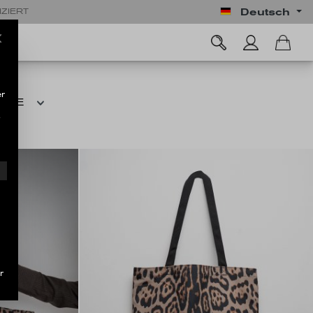
Deutsch
IZIERT
r
RBE
.
r