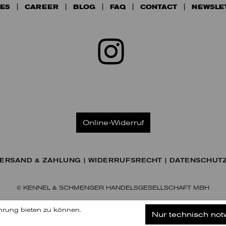
ES
CAREER
BLOG
FAQ
CONTACT
NEWSLE
Online-Widerruf
ERSAND & ZAHLUNG
WIDERRUFSRECHT
DATENSCHUT
© KENNEL & SCHMENGER HANDELSGESELLSCHAFT MBH
hrung bieten zu können.
Nur technisch no
tzt unseren Newsletter abonnieren
Spä
Abonnieren