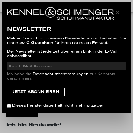
Ich bin bereits Kunde
NEWSLETTER
Einloggen mit E-Mail-Adresse und Passwort
Melden Sie sich zu unserem Newsletter an und erhalten Sie
einen
20 € Gutschein
für Ihren nächsten Einkauf.
Ihre E-Mail-Adresse
Der Newsletter ist jederzeit über einen Link in der E-Mail
abbestellbar.
Ihr Passwort
Ich habe die
Datenschutzbestimmungen
zur Kenntnis
genommen.
Ich habe mein Passwort vergessen.
Dieses Fenster dauerhaft nicht mehr anzeigen
Anmelden
Ich bin Neukunde!