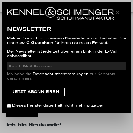
Ich bin bereits Kunde
NEWSLETTER
Einloggen mit E-Mail-Adresse und Passwort
Melden Sie sich zu unserem Newsletter an und erhalten Sie
einen
20 € Gutschein
für Ihren nächsten Einkauf.
Ihre E-Mail-Adresse
Der Newsletter ist jederzeit über einen Link in der E-Mail
abbestellbar.
Ihr Passwort
Ich habe die
Datenschutzbestimmungen
zur Kenntnis
genommen.
Ich habe mein Passwort vergessen.
Dieses Fenster dauerhaft nicht mehr anzeigen
Anmelden
Ich bin Neukunde!