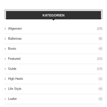
KATEGORIEN
Allgemein
(24)
Ballerinas
(9)
Boots
(4)
Featured
(15)
Guide
(14)
High Heels
(1)
Life Style
(4)
Loafer
(2)