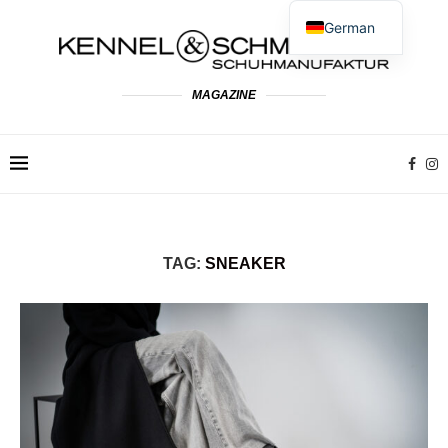
German
English
Spanish
MAGAZINE
French
Dutch
Polish
Italian
TAG:
SNEAKER