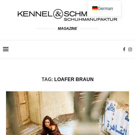
German
English
Spanish
MAGAZINE
French
Dutch
Polish
Italian
TAG:
LOAFER BRAUN