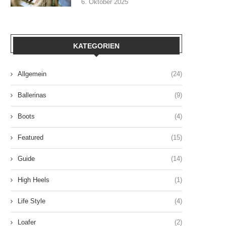
6. Oktober 2025
KATEGORIEN
Allgemein
(24)
Ballerinas
(9)
Boots
(4)
Featured
(15)
Guide
(14)
High Heels
(1)
Life Style
(4)
Loafer
(2)