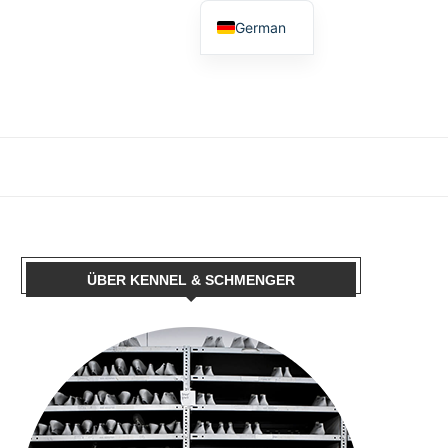
German
English
Spanish
French
Dutch
Polish
Italian
ÜBER KENNEL & SCHMENGER