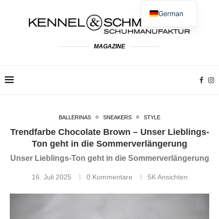
German
English
Spanish
MAGAZINE
French
Dutch
Polish
Italian
BALLERINAS
SNEAKERS
STYLE
Trendfarbe Chocolate Brown – Unser Lieblings-
Ton geht in die Sommerverlängerung
Unser Lieblings-Ton geht in die Sommerverlängerung
16. Juli 2025
0 Kommentare
5K
Ansichten