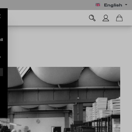
English
ll
y