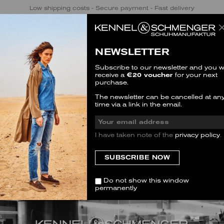
Low shipping costs - Secure payment - Fast delivery
NEWSLETTER
Subscribe to our newsletter and you wi
receive a
€20 voucher
for your next
purchase.
The newsletter can be cancelled at an
time via a link in the email.
I have taken note of the
privacy policy
.
Do not show this window
permanently