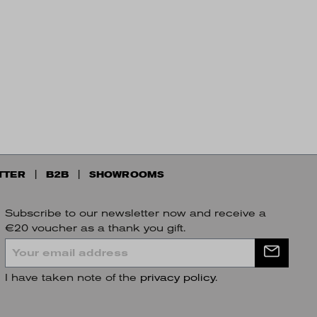
TTER
B2B
SHOWROOMS
Subscribe to our newsletter now and receive a
€20 voucher as a thank you gift.
I have taken note of the
privacy policy
.