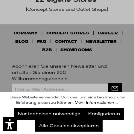
[Concept Stores und Outlet Shops]
COMPANY
CONCEPT STORES
CAREER
BLOG
FAQ
CONTACT
NEWSLETTER
B2B
SHOWROOMS
Abonnieren Sie unseren Newsletter und
erhalten Sie einen 20€
Willkommensgutschein.
Diese Website verwendet Cookies, um eine bestmögliche
Ich habe die
Datenschutzbestimmungen
zur
Erfahrung bieten zu können.
Mehr Informationen ...
Kenntnis genommen.
Jetzt unseren Newsletter abonnieren
Nur technisch notwendige
Konfigurieren
Abonnieren
Alle Cookies akzeptieren
Später