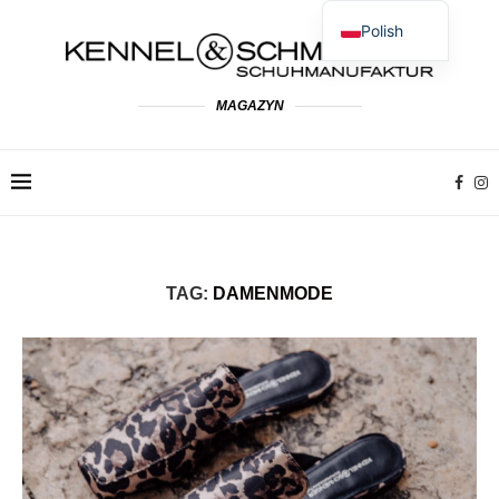
Polish
German
English
MAGAZYN
Spanish
French
Dutch
Italian
TAG:
DAMENMODE