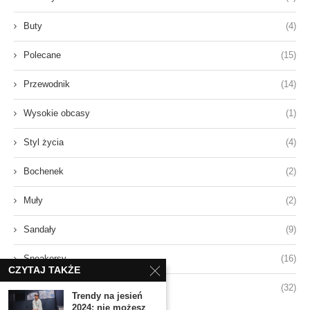
Buty
(4)
Polecane
(15)
Przewodnik
(14)
Wysokie obcasy
(1)
Styl życia
(4)
Bochenek
(2)
Muły
(2)
Sandały
(9)
Sneakersy
(16)
CZYTAJ TAKŻE
Styl
(32)
Trendy na jesień
2024: nie możesz