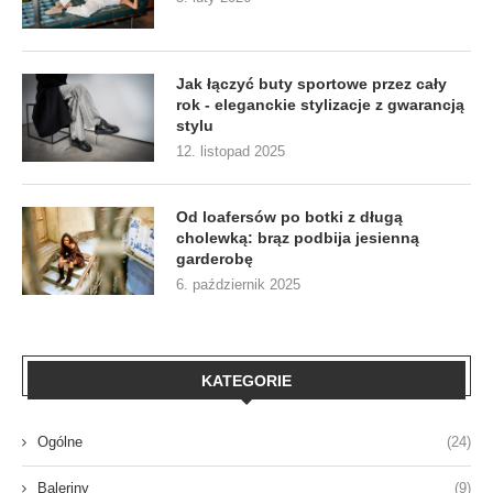
Jak łączyć buty sportowe przez cały
rok - eleganckie stylizacje z gwarancją
stylu
12. listopad 2025
Od loafersów po botki z długą
cholewką: brąz podbija jesienną
garderobę
6. październik 2025
KATEGORIE
Ogólne
(24)
Baleriny
(9)