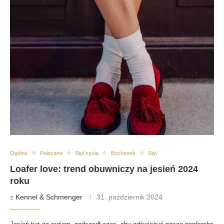
Ogólne
Polecane
Styl życia
Bochenek
Styl
Loafer love: trend obuwniczy na jesień 2024
roku
z
Kennel & Schmenger
31. październik 2024