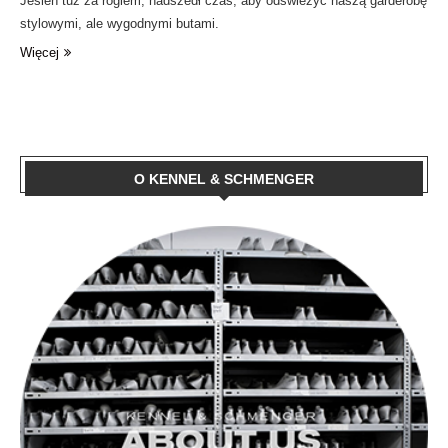
Jesień tuż za rogiem, nadszedł czas, aby odświeżyć naszą garderobę
stylowymi, ale wygodnymi butami.
Więcej
O KENNEL & SCHMENGER