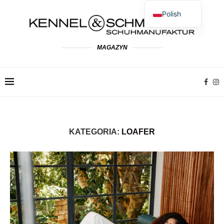
Polish
German
English
MAGAZYN
Spanish
French
Dutch
Italian
KATEGORIA:
LOAFER