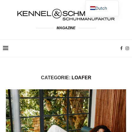
Dutch
German
English
MAGAZINE
Spanish
French
Polish
Italian
CATEGORIE:
LOAFER