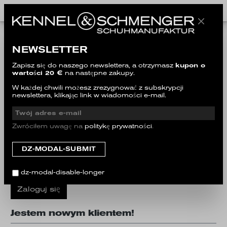
Już jestem klientem!
NEWSLETTER
Zaloguj się za pomocą adresu e-mail i hasła
Zapisz się do naszego newslettera, a otrzymasz
kupon o
wartości 20 €
na następne zakupy.
Twój adres e-mail
W każdej chwili możesz zrezygnować z subskrypcji
newslettera, klikając link w wiadomości e-mail.
Twoje hasło
Zwróciłem uwagę na
politykę prywatności
.
Zapomniałem hasła.
dz-modal-disable-longer
Zaloguj się
Jestem nowym klientem!