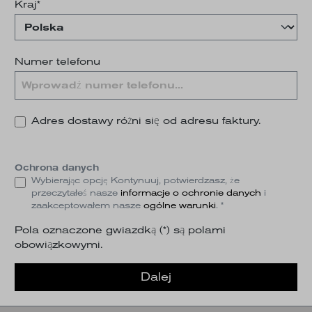
Kraj*
Numer telefonu
Adres dostawy różni się od adresu faktury.
Ochrona danych
Wybierając opcję Kontynuuj, potwierdzasz, że
przeczytałeś nasze
informacje o ochronie danych
i
zaakceptowałem nasze
ogólne warunki
. *
Pola oznaczone gwiazdką (*) są polami
obowiązkowymi.
Dalej