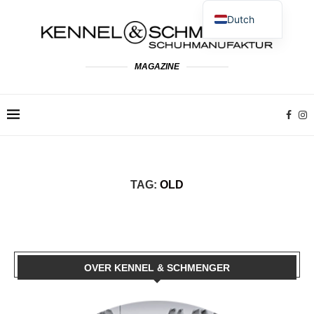
Dutch
German
English
MAGAZINE
Spanish
French
Polish
Italian
TAG:
OLD
OVER KENNEL & SCHMENGER