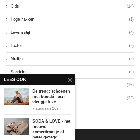
Gids
(14)
Hoge hakken
(1)
Levensstijl
(4)
Loafer
(2)
Muiltjes
(2)
Sandalen
(9)
LEES OOK
Sneakers
(16)
De trend: schoenen
met bouclé - een
Stijl
(32)
vleugje luxe...
7 augustus 2024
SODA & LOVE - het
nieuwe
zomerdrankje of
beter gezegd...