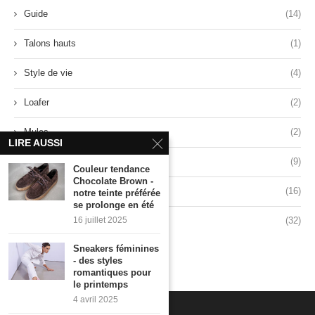
Guide
(14)
Talons hauts
(1)
Style de vie
(4)
Loafer
(2)
Mules
(2)
LIRE AUSSI
Sandales
(9)
Couleur tendance
Chocolate Brown -
Baskets
(16)
notre teinte préférée
se prolonge en été
Style
(32)
16 juillet 2025
Sneakers féminines
- des styles
romantiques pour
le printemps
4 avril 2025