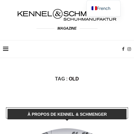
French
German
English
MAGAZINE
Spanish
Dutch
Polish
Italian
TAG :
OLD
À PROPOS DE KENNEL & SCHMENGER