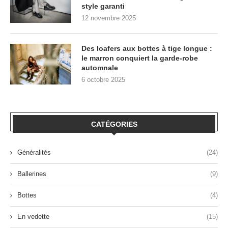
style garanti
12 novembre 2025
Des loafers aux bottes à tige longue :
le marron conquiert la garde-robe
automnale
6 octobre 2025
CATÉGORIES
Généralités
(24)
Ballerines
(9)
Bottes
(4)
En vedette
(15)