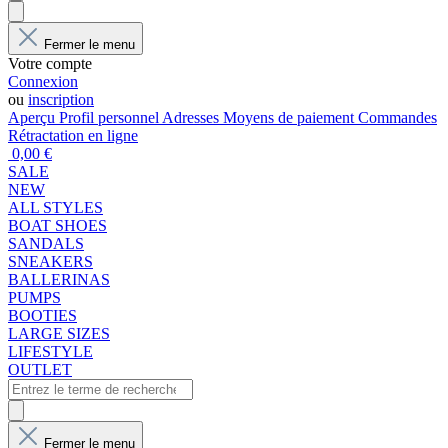
Fermer le menu
Votre compte
Connexion
ou
inscription
Aperçu
Profil personnel
Adresses
Moyens de paiement
Commandes
Rétractation en ligne
0,00 €
SALE
NEW
ALL STYLES
BOAT SHOES
SANDALS
SNEAKERS
BALLERINAS
PUMPS
BOOTIES
LARGE SIZES
LIFESTYLE
OUTLET
Fermer le menu