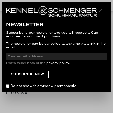
FAQ
Returns
NEWSLETTER
Wann bekomme ich mein Geld
Subscribe to our newsletter and you will receive a
€20
zurückerstattet?
voucher
for your next purchase.
The newsletter can be cancelled at any time via a link in the
Wann bekomme ich mein
email.
Geld zurückerstattet?
I have taken note of the
privacy policy
.
Nachdem wir Ihre Retoure erhalten und geprüft
haben, weisen wir umgehend die Rückerstattung
an. Dies kann je nach Bearbeitungszeiten unserer
Zahlungsanbieter bis zu 3 Werktage in Anspruch
Do not show this window permanently
nehmen.
11.03.2024