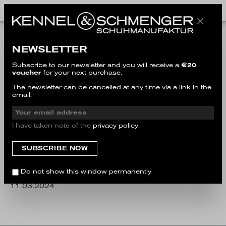
FAQ
Returns
NEWSLETTER
Wann bekomme ich mein Geld
Subscribe to our newsletter and you will receive a
€20
zurückerstattet?
voucher
for your next purchase.
The newsletter can be cancelled at any time via a link in the
Wann bekomme ich mein
email.
Geld zurückerstattet?
I have taken note of the
privacy policy
.
Nachdem wir Ihre Retoure erhalten und geprüft
haben, weisen wir umgehend die Rückerstattung
an. Dies kann je nach Bearbeitungszeiten unserer
Zahlungsanbieter bis zu 3 Werktage in Anspruch
Do not show this window permanently
nehmen.
11.03.2024