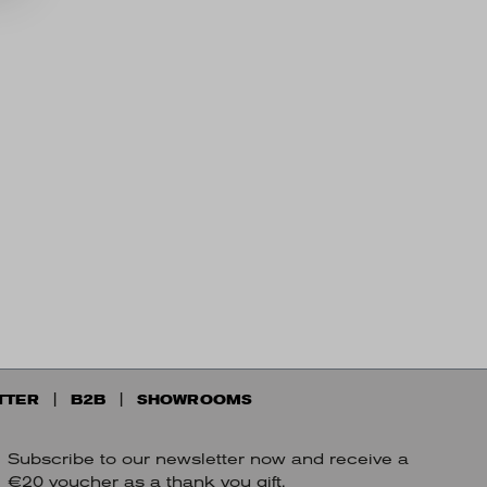
TTER
B2B
SHOWROOMS
Subscribe to our newsletter now and receive a
€20 voucher as a thank you gift.