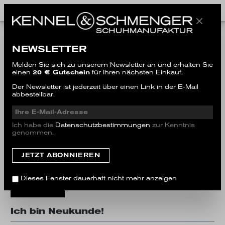
Ich bin bereits Kunde
NEWSLETTER
Einloggen mit E-Mail-Adresse und Passwort
Melden Sie sich zu unserem Newsletter an und erhalten Sie
einen
20 € Gutschein
für Ihren nächsten Einkauf.
Ihre E-Mail-Adresse
Der Newsletter ist jederzeit über einen Link in der E-Mail
abbestellbar.
Ihr Passwort
Ich habe die
Datenschutzbestimmungen
zur Kenntnis
genommen.
Ich habe mein Passwort vergessen.
Dieses Fenster dauerhaft nicht mehr anzeigen
Anmelden
Ich bin Neukunde!