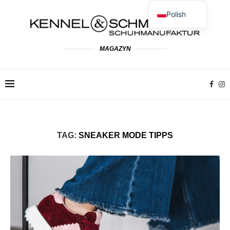
Polish
German
English
MAGAZYN
Spanish
French
Dutch
Italian
TAG:
SNEAKER MODE TIPPS