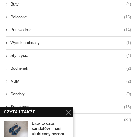
Buty
(4)
Polecane
(15)
Przewodnik
(14)
Wysokie obcasy
(1)
Styl życia
(4)
Bochenek
(2)
Muły
(2)
Sandały
(9)
Sneakersy
(16)
CZYTAJ TAKŻE
Styl
(32)
Lato to czas
sandałów - nasi
ulubieńcy sezonu