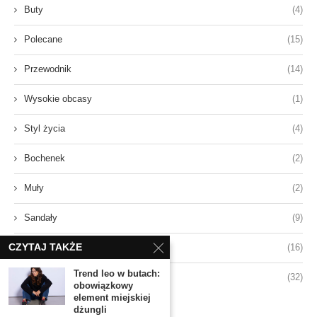
Buty
(4)
Polecane
(15)
Przewodnik
(14)
Wysokie obcasy
(1)
Styl życia
(4)
Bochenek
(2)
Muły
(2)
Sandały
(9)
CZYTAJ TAKŻE
Sneakersy
(16)
Trend leo w butach:
Styl
(32)
obowiązkowy
element miejskiej
dżungli