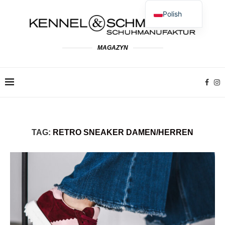
Polish
German
English
MAGAZYN
Spanish
French
Dutch
Italian
TAG:
RETRO SNEAKER DAMEN/HERREN