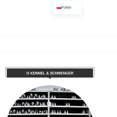
Polish
German
English
Spanish
French
Dutch
Italian
O KENNEL & SCHMENGER