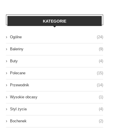
KATEGORIE
Ogólne
(24)
Baleriny
(9)
Buty
(4)
Polecane
(15)
Przewodnik
(14)
Wysokie obcasy
(1)
Styl życia
(4)
Bochenek
(2)