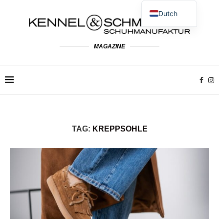
Dutch
German
English
MAGAZINE
Spanish
French
Polish
Italian
TAG:
KREPPSOHLE