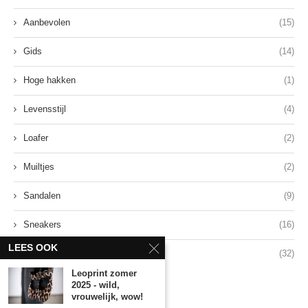
Aanbevolen
(15)
Gids
(14)
Hoge hakken
(1)
Levensstijl
(4)
Loafer
(2)
Muiltjes
(2)
Sandalen
(9)
Sneakers
(16)
LEES OOK
Stijl
(32)
Leoprint zomer
2025 - wild,
vrouwelijk, wow!