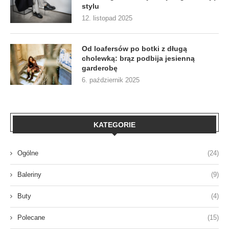
stylu
12. listopad 2025
Od loafersów po botki z długą
cholewką: brąz podbija jesienną
garderobę
6. październik 2025
KATEGORIE
Ogólne
(24)
Baleriny
(9)
Buty
(4)
Polecane
(15)