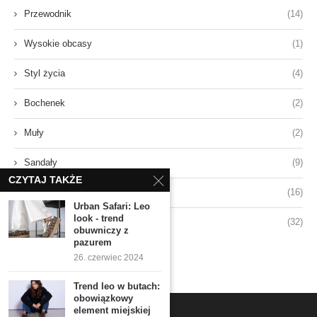
Przewodnik
(14)
Wysokie obcasy
(1)
Styl życia
(4)
Bochenek
(2)
Muły
(2)
Sandały
(9)
CZYTAJ TAKŻE
Sneakersy
(16)
Urban Safari: Leo
look - trend
Styl
(32)
obuwniczy z
pazurem
26. czerwiec 2024
Trend leo w butach:
obowiązkowy
element miejskiej