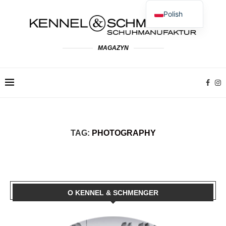
Polish
German
English
MAGAZYN
Spanish
French
Dutch
Italian
TAG:
PHOTOGRAPHY
O KENNEL & SCHMENGER