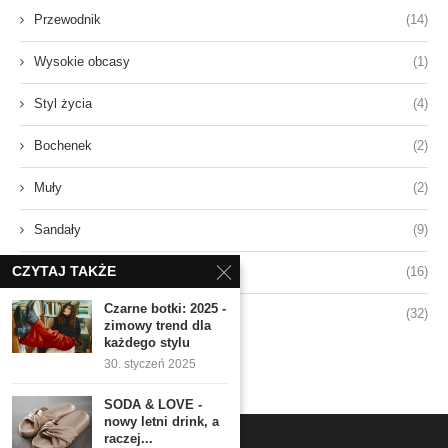
Przewodnik
(14)
Wysokie obcasy
(1)
Styl życia
(4)
Bochenek
(2)
Muły
(2)
Sandały
(9)
CZYTAJ TAKŻE
Sneakersy
(16)
Czarne botki: 2025 -
Styl
(32)
zimowy trend dla
każdego stylu
30. styczeń 2025
SODA & LOVE -
nowy letni drink, a
raczej...