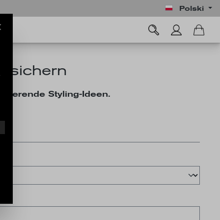
Polski
 sichern
irierende Styling-Ideen.