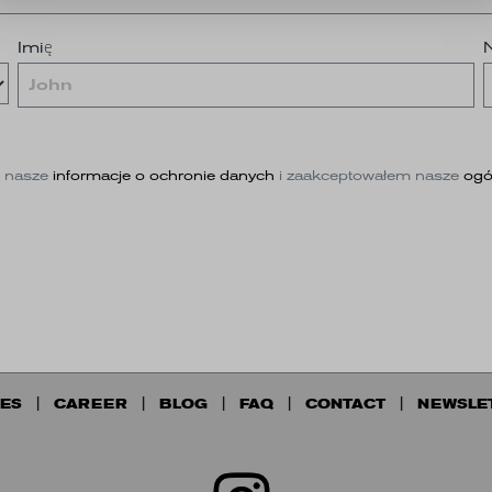
Imię
eś nasze
informacje o ochronie danych
i zaakceptowałem nasze
ogó
ES
CAREER
BLOG
FAQ
CONTACT
NEWSLE