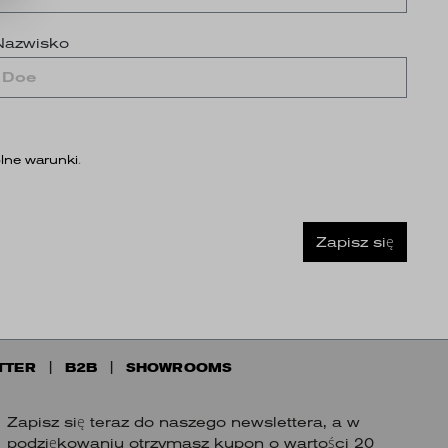
Nazwisko
lne warunki
.
Zapisz się
TTER
B2B
SHOWROOMS
Zapisz się teraz do naszego newslettera, a w
podziękowaniu otrzymasz kupon o wartości 20