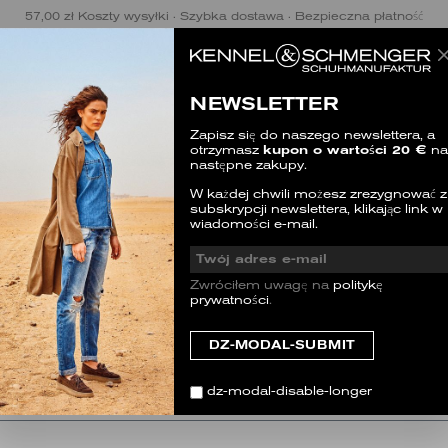
57,00 zł Koszty wysyłki · Szybka dostawa · Bezpieczna płatność
NEWSLETTER
nd 20€ Willkommensgutschein
Zapisz się do naszego newslettera, a
otrzymasz
kupon o wartości 20 €
na
następne zakupy.
ollektionen, Early Access zu Angeboten und insp
W każdej chwili możesz zrezygnować z
subskrypcji newslettera, klikając link w
wiadomości e-mail.
Zwróciłem uwagę na
politykę
prywatności
.
dz-modal-disable-longer