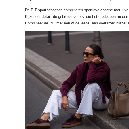
De PIT sportschoenen combineren sportieve charme met luxe ma
Bijzonder detail: de gebreide veters, die het model een mode
Combineer de PIT met een wijde jeans, een oversized blazer e