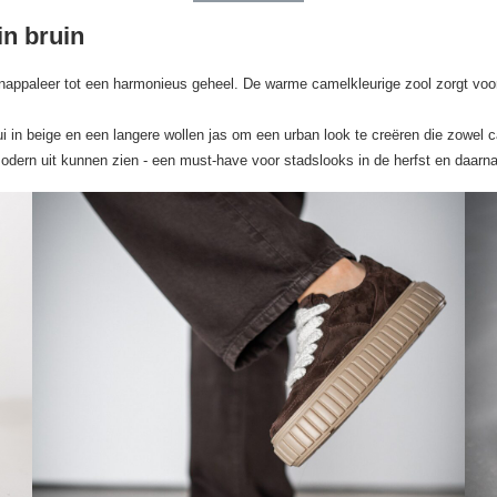
in bruin
appaleer tot een harmonieus geheel. De warme camelkleurige zool zorgt voor ee
 in beige en een langere wollen jas om een urban look te creëren die zowel ca
odern uit kunnen zien - een must-have voor stadslooks in de herfst en daarna