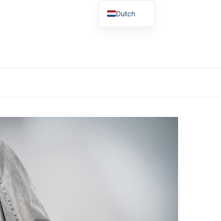
Dutch
German
English
Spanish
French
Polish
Italian