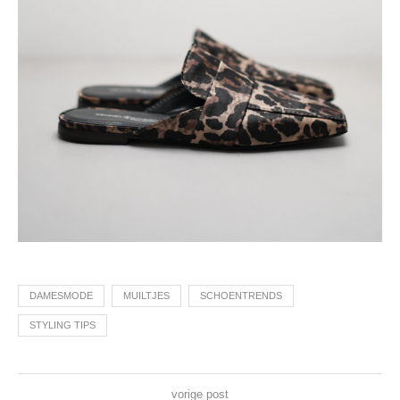
DAMESMODE
MUILTJES
SCHOENTRENDS
STYLING TIPS
vorige post