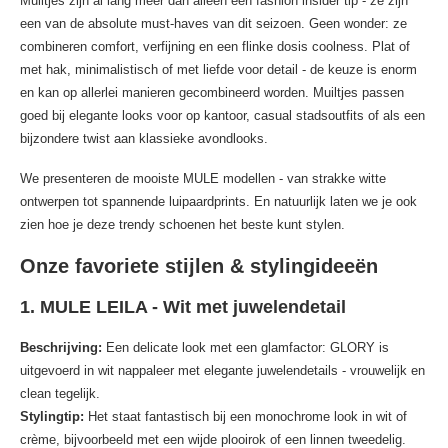
Muiltjes zijn al lang meer dan alleen een fashion insider tip - ze zijn
een van de absolute must-haves van dit seizoen. Geen wonder: ze
combineren comfort, verfijning en een flinke dosis coolness. Plat of
met hak, minimalistisch of met liefde voor detail - de keuze is enorm
en kan op allerlei manieren gecombineerd worden. Muiltjes passen
goed bij elegante looks voor op kantoor, casual stadsoutfits of als een
bijzondere twist aan klassieke avondlooks.
We presenteren de mooiste MULE modellen - van strakke witte
ontwerpen tot spannende luipaardprints. En natuurlijk laten we je ook
zien hoe je deze trendy schoenen het beste kunt stylen.
Onze favoriete stijlen & stylingideeën
1. MULE LEILA - Wit met juwelendetail
Beschrijving:
Een delicate look met een glamfactor: GLORY is
uitgevoerd in wit nappaleer met elegante juwelendetails - vrouwelijk en
clean tegelijk.
Stylingtip:
Het staat fantastisch bij een monochrome look in wit of
crème, bijvoorbeeld met een wijde plooirok of een linnen tweedelig.