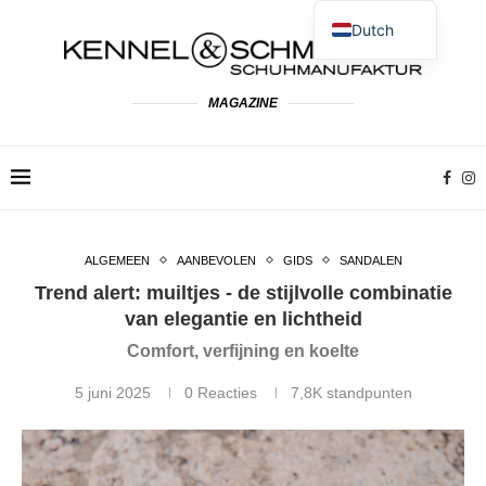
Dutch
German
English
MAGAZINE
Spanish
French
Polish
Italian
ALGEMEEN
AANBEVOLEN
GIDS
SANDALEN
Trend alert: muiltjes - de stijlvolle combinatie
van elegantie en lichtheid
Comfort, verfijning en koelte
5 juni 2025
0 Reacties
7,8K
standpunten