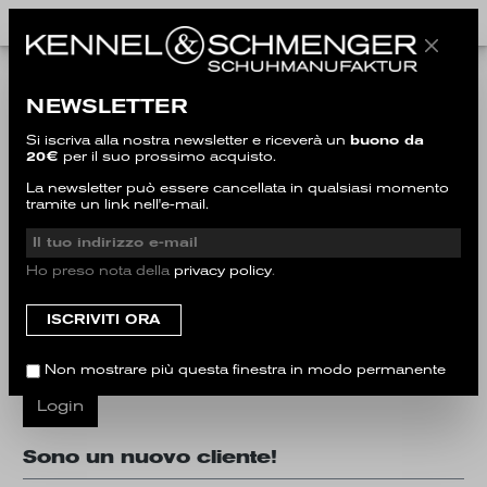
Sono già un cliente!
NEWSLETTER
Effettua il login con indirizzo e-mail e password
Si iscriva alla nostra newsletter e riceverà un
buono da
20€
per il suo prossimo acquisto.
Il tuo indirizzo e-mail
La newsletter può essere cancellata in qualsiasi momento
tramite un link nell'e-mail.
La tua password
Ho preso nota della
privacy policy
.
Ho dimenticato la mia password.
Non mostrare più questa finestra in modo permanente
Login
Sono un nuovo cliente!