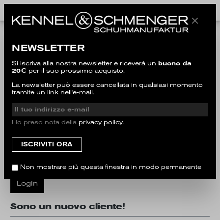
Sono già un cliente!
NEWSLETTER
Effettua il login con indirizzo e-mail e password
Si iscriva alla nostra newsletter e riceverà un
buono da
20€
per il suo prossimo acquisto.
Il tuo indirizzo e-mail
La newsletter può essere cancellata in qualsiasi momento
tramite un link nell'e-mail.
La tua password
Ho preso nota della
privacy policy
.
Ho dimenticato la mia password.
Non mostrare più questa finestra in modo permanente
Login
Sono un nuovo cliente!