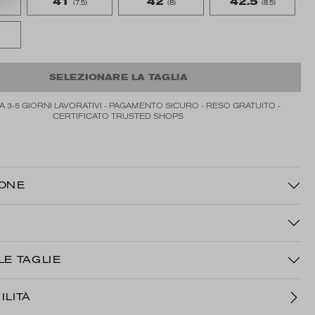
41
42
42.5
(7.5)
(8)
(8.5)
SELEZIONARE LA TAGLIA
3-5 GIORNI LAVORATIVI - PAGAMENTO SICURO - RESO GRATUITO -
CERTIFICATO TRUSTED SHOPS
IONE
LE TAGLIE
ILITÀ