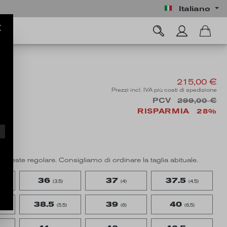
Italiano
215,00 €
Prezzi incl. IVA più costi di spedizione
PCV
299,00 €
RISPARMIA
28%
ne
o veste regolare. Consigliamo di ordinare la taglia abituale.
36
37
37.5
(3.5)
(4)
(4.5)
38.5
39
40
(5.5)
(6)
(6.5)