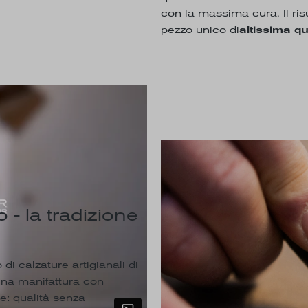
con la massima cura. Il ris
pezzo unico di
altissima qu
 - la tradizione
i calzature artigianali di
 una manifattura con
e: qualità senza