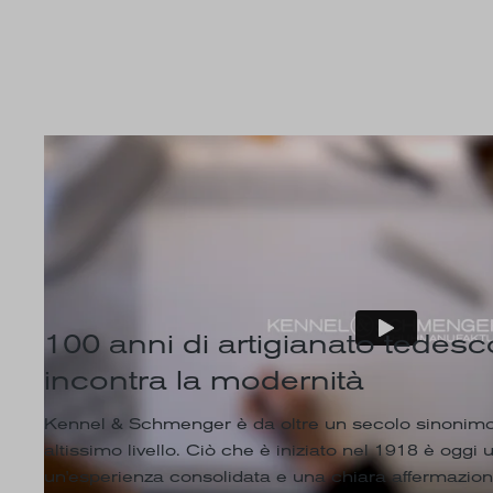
100 anni di artigianato tedesco
incontra la modernità
Kennel & Schmenger è da oltre un secolo sinonimo d
altissimo livello. Ciò che è iniziato nel 1918 è oggi
un'esperienza consolidata e una chiara affermazion