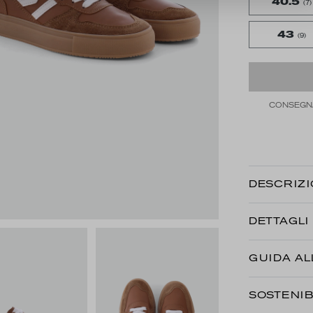
40.5
(7)
43
(9)
CONSEGNA 
DESCRIZ
DETTAGLI
GUIDA AL
SOSTENIB