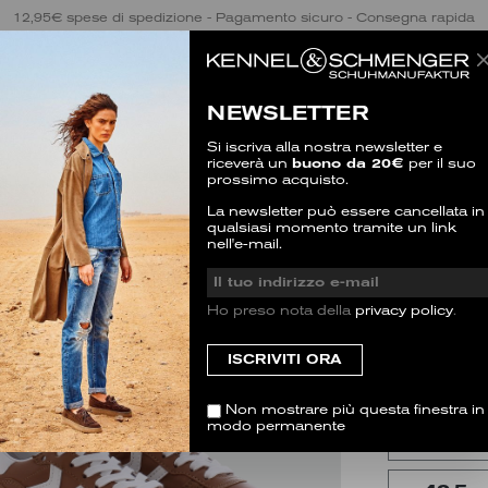
12,95€ spese di spedizione - Pagamento sicuro - Consegna rapida
NEWSLETTER
Si iscriva alla nostra newsletter e
riceverà un
buono da 20€
per il suo
prossimo acquisto.
LENI
La newsletter può essere cancellata in
qualsiasi momento tramite un link
SALE
nell'e-mail.
1 Valutazio
Ho preso nota della
privacy policy
.
MISURA
Questo articol
35.5
(3)
Non mostrare più questa finestra in
modo permanente
38
(5)