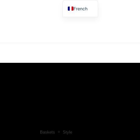
French
German
English
Spanish
Dutch
Polish
Italian
Baskets
Style
EAKERS À SEMELLE FINE : LA