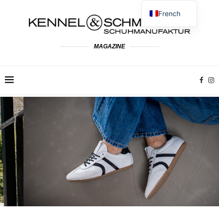
French
German
English
MAGAZINE
Spanish
Dutch
Polish
Italian