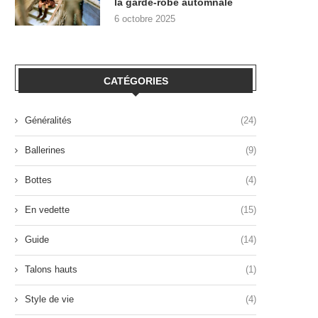
la garde-robe automnale
6 octobre 2025
CATÉGORIES
Généralités
(24)
Ballerines
(9)
Bottes
(4)
En vedette
(15)
Guide
(14)
Talons hauts
(1)
Style de vie
(4)