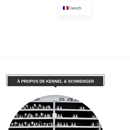
French
German
English
Spanish
Dutch
Polish
Italian
À PROPOS DE KENNEL & SCHMENGER