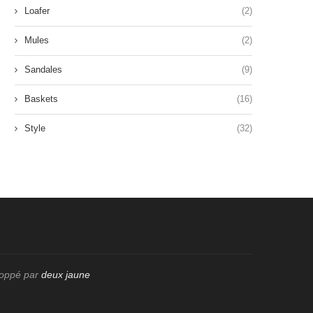
Loafer
(2)
Mules
(2)
Sandales
(9)
Baskets
(16)
Style
(32)
loppé par
deux jaune