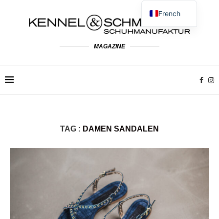
French
German
English
MAGAZINE
Spanish
Dutch
Polish
Italian
TAG :
DAMEN SANDALEN