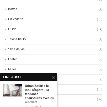
Bottes
(4)
En vedette
(15)
Guide
(14)
Talons hauts
(1)
Style de vie
(4)
Loafer
(2)
Mules
(2)
LIRE AUSSI
Sandales
(9)
Urban Safari : le
Baskets
(16)
look léopard - la
tendance
chaussures avec du
Style
(32)
mordant