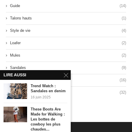
Guide
(14)
Talons hauts
(1)
Style de vie
(4)
Loafer
(2)
Mules
(2)
Sandales
(9)
LIRE AUSSI
Baskets
(16)
Trend Watch :
Sandales en denim
Style
(32)
16 juin 2025
These Boots Are
Made for Walking :
Les bottes de
cowboy les plus
chaudes...