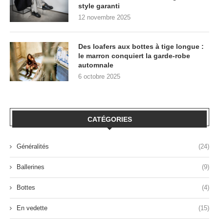
style garanti
12 novembre 2025
Des loafers aux bottes à tige longue :
le marron conquiert la garde-robe
automnale
6 octobre 2025
CATÉGORIES
Généralités
(24)
Ballerines
(9)
Bottes
(4)
En vedette
(15)