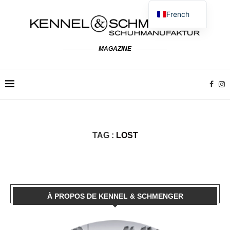
French
German
English
MAGAZINE
Spanish
Dutch
Polish
Italian
TAG :
LOST
À PROPOS DE KENNEL & SCHMENGER