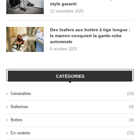
style garanti
12 novembre 2025
Des loafers aux bottes à tige longue :
le marron conquiert la garde-robe
automnale
6 octobre 2025
CATÉGORIES
Généralités
(24)
Ballerines
(9)
Bottes
(4)
En vedette
(15)