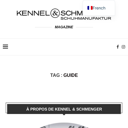
French
German
English
MAGAZINE
Spanish
Dutch
Polish
Italian
TAG :
GUIDE
À PROPOS DE KENNEL & SCHMENGER