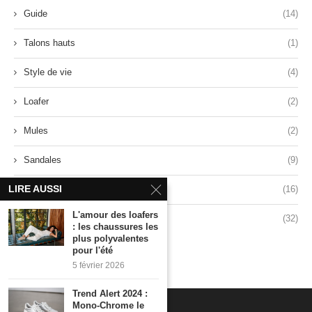
Guide
(14)
Talons hauts
(1)
Style de vie
(4)
Loafer
(2)
Mules
(2)
Sandales
(9)
LIRE AUSSI
Baskets
(16)
L'amour des loafers
Style
(32)
: les chaussures les
plus polyvalentes
pour l'été
5 février 2026
Trend Alert 2024 :
Mono-Chrome le