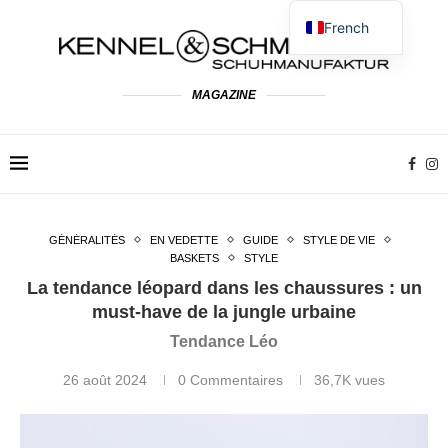
French
German
English
MAGAZINE
Spanish
Dutch
Polish
Italian
GÉNÉRALITÉS
EN VEDETTE
GUIDE
STYLE DE VIE
BASKETS
STYLE
La tendance léopard dans les chaussures : un
must-have de la jungle urbaine
Tendance Léo
26 août 2024
0 Commentaires
36,7K
vues