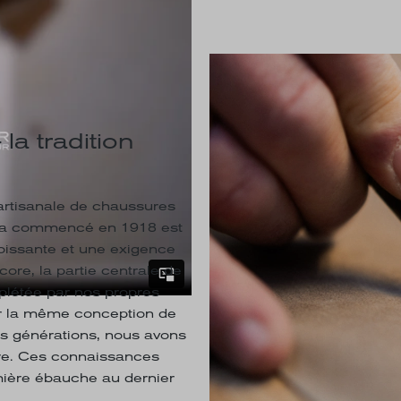
la tradition
artisanale de chaussures
ui a commencé en 1918 est
oissante et une exigence
ore, la partie centrale de
plétée par nos propres
par la même conception de
 des générations, nous avons
aire. Ces connaissances
mière ébauche au dernier