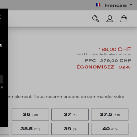
Français
€
189,00 CHF
Prix HT, frais de livraison en sus
PPC
279,00 CHF
ÉCONOMISEZ
32%
n
de
taille normalement. Nous recommandons de commander votre
e.
36
37
37.5
(3.5)
(4)
(4.5)
38.5
39
40
(5.5)
(6)
(6.5)