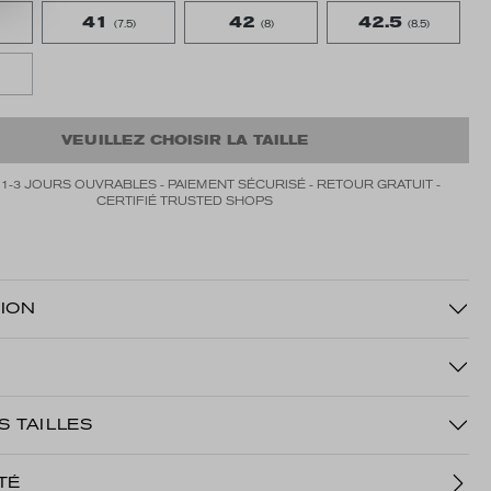
41
42
42.5
(7.5)
(8)
(8.5)
VEUILLEZ CHOISIR LA TAILLE
 1-3 JOURS OUVRABLES - PAIEMENT SÉCURISÉ - RETOUR GRATUIT -
CERTIFIÉ TRUSTED SHOPS
ION
S TAILLES
TÉ