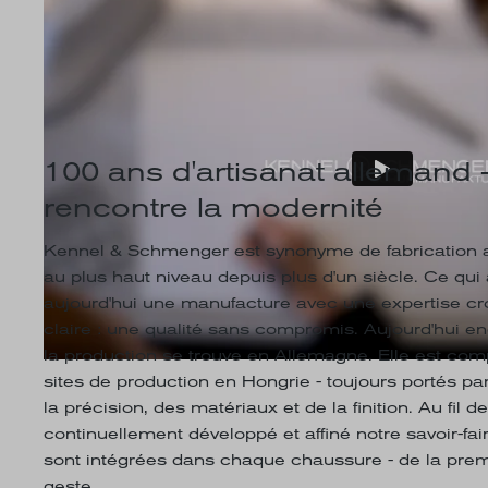
100 ans d'artisanat allemand - 
rencontre la modernité
Kennel & Schmenger est synonyme de fabrication 
au plus haut niveau depuis plus d'un siècle. Ce q
aujourd'hui une manufacture avec une expertise cr
claire : une qualité sans compromis. Aujourd'hui enc
la production se trouve en Allemagne. Elle est com
sites de production en Hongrie - toujours portés 
la précision, des matériaux et de la finition. Au fil
continuellement développé et affiné notre savoir-f
sont intégrées dans chaque chaussure - de la pre
geste.