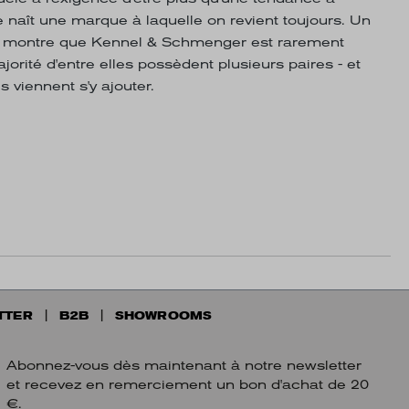
e naît une marque à laquelle on revient toujours. Un
es montre que Kennel & Schmenger est rarement
jorité d'entre elles possèdent plusieurs paires - et
 viennent s'y ajouter.
TTER
B2B
SHOWROOMS
Abonnez-vous dès maintenant à notre newsletter
et recevez en remerciement un bon d'achat de 20
€.