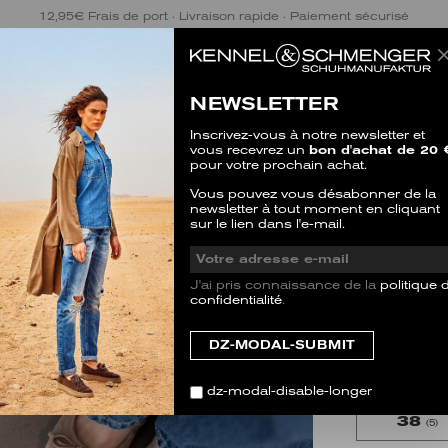
12,95€ Frais de port · Livraison rapide · Paiement sécurisé
NEWSLETTER
Inscrivez-vous à notre newsletter et
vous recevrez un
bon d'achat de 20 
pour votre prochain achat.
LOLA
Vous pouvez vous désabonner de la
newsletter à tout moment en cliquant
SALE
sur le lien dans l'e-mail.
1 évaluatio
J'ai pris connaissance de la
politique 
TAILLE
confidentialité
.
Cet article 
taille habituell
35.5
(3)
dz-modal-disable-longer
38
(5)