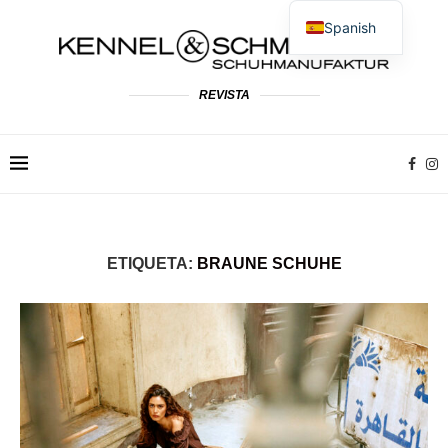
Spanish
German
English
REVISTA
French
Dutch
Polish
Italian
ETIQUETA:
BRAUNE SCHUHE