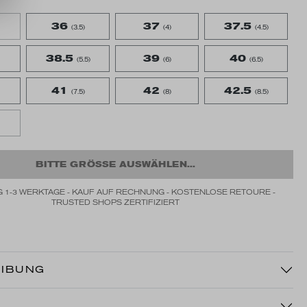
36
37
37.5
(3.5)
(4)
(4.5)
38.5
39
40
(5.5)
(6)
(6.5)
41
42
42.5
(7.5)
(8)
(8.5)
BITTE GRÖSSE AUSWÄHLEN...
 1-3 WERKTAGE - KAUF AUF RECHNUNG - KOSTENLOSE RETOURE -
TRUSTED SHOPS ZERTIFIZIERT
IBUNG