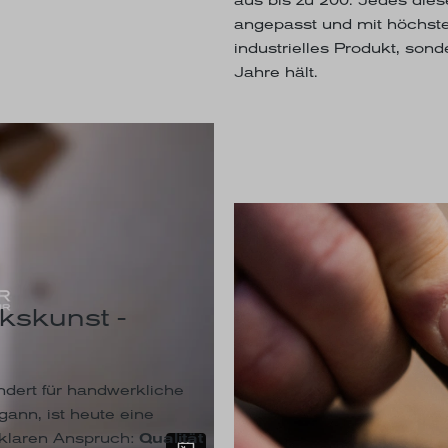
angepasst und mit höchste
industrielles Produkt, son
Jahre hält.
kskunst -
dert für handwerkliche
ann, ist heute eine
 klaren Anspruch:
Qualität