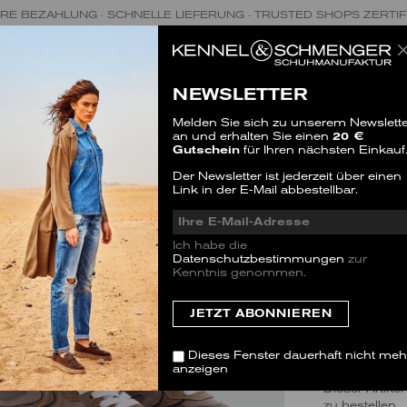
RE BEZAHLUNG · SCHNELLE LIEFERUNG · TRUSTED SHOPS ZERTIF
NEWSLETTER
Melden Sie sich zu unserem Newslette
an und erhalten Sie einen
20 €
Gutschein
für Ihren nächsten Einkauf
KOK
Der Newsletter ist jederzeit über einen
Link in der E-Mail abbestellbar.
SALE
1 Bewertu
Ich habe die
Datenschutzbestimmungen
zur
VARIANT
Kenntnis genommen.
Dieses Fenster dauerhaft nicht meh
anzeigen
GRÖSSE
Dieser Artike
zu bestellen.