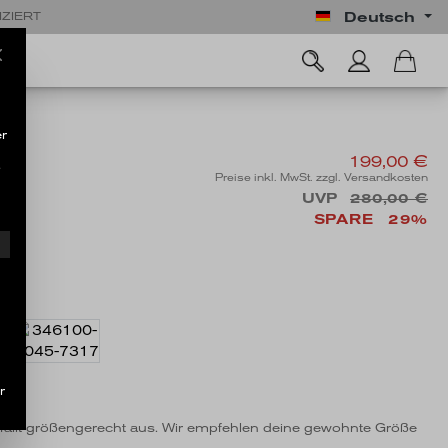
Deutsch
IZIERT
r
199,00 €
.
O
Preise inkl. MwSt. zzgl. Versandkosten
UVP
280,00 €
SPARE
29%
ng
EN
r
l fällt größengerecht aus. Wir empfehlen deine gewohnte Größe