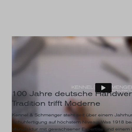
100 Jahre deutsche Handwer
Tradition trifft Moderne
Kennel & Schmenger steht seit über einem Jahrhun
Schuhfertigung auf höchstem Niveau. Was 1918 beg
Manufaktur mit gewachsener Expertise und einem