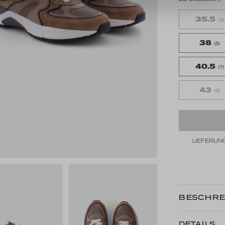
35.5
(3)
38
(5)
40.5
(7)
43
(9)
LIEFERUNG
BESCHRE
DETAILS