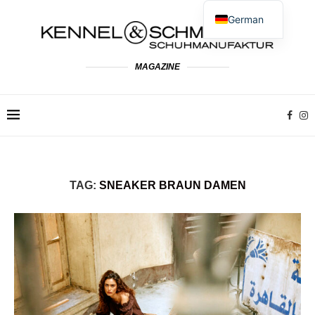
German
English
Spanish
MAGAZINE
French
Dutch
Polish
Italian
TAG:
SNEAKER BRAUN DAMEN