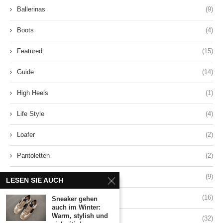
Ballerinas
(9)
Boots
(4)
Featured
(15)
Guide
(14)
High Heels
(1)
Life Style
(4)
Loafer
(2)
Pantoletten
(2)
Sandals
(9)
LESEN SIE AUCH
Sneakers
(16)
Sneaker gehen
auch im Winter:
Warm, stylish und
Style
(32)