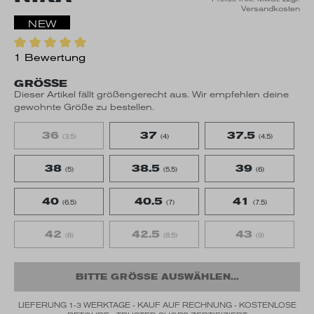
Versandkosten
NEW
1 Bewertung
GRÖSSE
Dieser Artikel fällt größengerecht aus. Wir empfehlen deine
gewohnte Größe zu bestellen.
36
37
37.5
(3.5)
(4)
(4.5)
38
38.5
39
(5)
(5.5)
(6)
40
40.5
41
(6.5)
(7)
(7.5)
42
42.5
43
(8)
(8.5)
(9)
BITTE GRÖSSE AUSWÄHLEN...
LIEFERUNG 1-3 WERKTAGE - KAUF AUF RECHNUNG - KOSTENLOSE