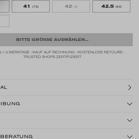
41
42
42.5
(7.5)
(8)
(8.5)
BITTE GRÖSSE AUSWÄHLEN...
 1-3 WERKTAGE - KAUF AUF RECHNUNG - KOSTENLOSE RETOURE -
TRUSTED SHOPS ZERTIFIZIERT
AL
IBUNG
NBERATUNG