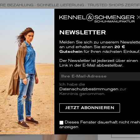
RE BEZAHLUNG · SCHNELLE LIEFERUNG · TRUSTED SHOPS ZERTIF
NEWSLETTER
Melden Sie sich zu unserem Newslette
an und erhalten Sie einen
20 €
Gutschein
für Ihren nächsten Einkauf
NIKA
Der Newsletter ist jederzeit über einen
Link in der E-Mail abbestellbar.
SALE
1 Bewertu
Ich habe die
Datenschutzbestimmungen
zur
GRÖSSE
Kenntnis genommen.
Dieser Artike
zu bestellen.
35.5
(3)
Dieses Fenster dauerhaft nicht meh
anzeigen
38
(5)