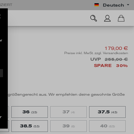
Deutsch
IZIERT
r
179,00 €
.
Preise inkl. MwSt. zzgl. Versandkosten
UVP
255,00 €
SPARE
30%
ng
l fällt größengerecht aus. Wir empfehlen deine gewohnte Größe
36
37
37.5
(3.5)
(4)
(4.5)
r
38.5
39
40
(5.5)
(6)
(6.5)