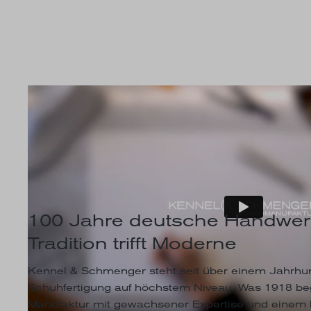
100 Jahre deutsche Handwer
Tradition trifft Moderne
Kennel & Schmenger steht seit über einem Jahrhun
Schuhfertigung auf höchstem Niveau. Was 1918 beg
Manufaktur mit gewachsener Expertise und einem