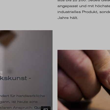
angepasst und mit höchste
industrielles Produkt, son
Jahre hält.
kskunst -
dert für handwerkliche
ann, ist heute eine
 klaren Anspruch:
Qualität